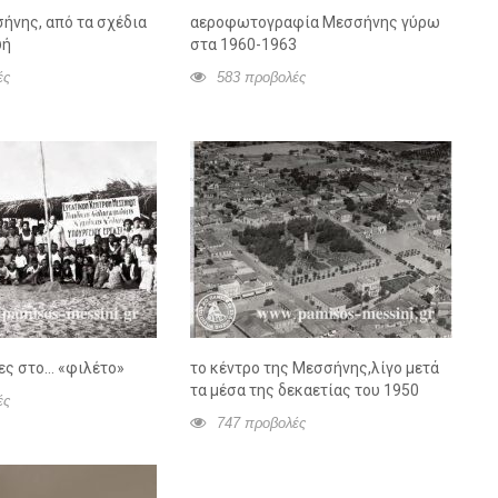
ήνης, από τα σχέδια
αεροφωτογραφία Μεσσήνης γύρω
υή
στα 1960-1963
ές
583 προβολές
ες στο… «φιλέτο»
το κέντρο της Μεσσήνης,λίγο μετά
τα μέσα της δεκαετίας του 1950
ές
747 προβολές