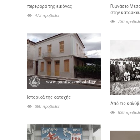
περιφορά της εικόνας
Γυμνάσιο Μεσσ
στην κατασκε
473 προβολές
730 προβολ
Ιστορικά της κατοχής
Από τις καλύβ
890 προβολές
639 προβολ