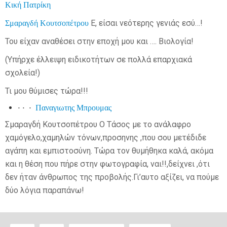
Κική Πατρίκη
Σμαραγδή Κουτσοπέτρου
Ε, είσαι νεότερης γενιάς εσύ…!
Του είχαν αναθέσει στην εποχή μου και …. Βιολογία!
(Υπήρχε έλλειψη ειδικοτήτων σε πολλά επαρχιακά
σχολεία!)
Τι μου θύμισες τώρα!!!
· · ·
Παναγιωτης Μπρουμας
Σμαραγδή Κουτσοπέτρου Ο Τάσος με το ανάλαφρο
χαμόγελο,χαμηλών τόνων,προσηνης ,που σου μετέδιδε
αγάπη και εμπιστοσύνη. Τώρα τον θυμήθηκα καλά, ακόμα
και η θέση που πήρε στην φωτογραφία, ναι!!,δείχνει ,ότι
δεν ήταν άνθρωπος της προβολής.Γι’αυτο αξίζει, να πούμε
δύο λόγια παραπάνω!