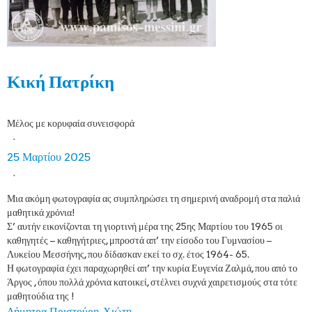
Κική Πατρίκη
Μέλος με κορυφαία συνεισφορά
·
25 Μαρτίου 2025
·
Μια ακόμη φωτογραφία ας συμπληρώσει τη σημερινή αναδρομή στα παλιά
μαθητικά χρόνια!
Σ’ αυτήν εικονίζονται τη γιορτινή μέρα της 25ης Μαρτίου του 1965 οι
καθηγητές – καθηγήτριες, μπροστά απ’ την είσοδο του Γυμνασίου –
Λυκείου Μεσσήνης, που δίδασκαν εκεί το σχ. έτος 1964- 65.
Η φωτογραφία έχει παραχωρηθεί απ’ την κυρία Ευγενία Ζαλμά, που από το
Άργος , όπου πολλά χρόνια κατοικεί, στέλνει συχνά χαιρετισμούς στα τότε
μαθητούδια της !
Δήμητρα Πριστούρη-Χιώτη