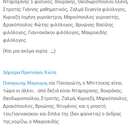
Νταραχάνης Σ.φυσικός, Βουράκης, Θεοδωροπούλου Ελένη,
Στρατής Γιάννης μαθηματικός, Ζαλμά Ευγενία φιλόλογος,
Κυριαζή Ισμήνη γυμνάστρια, Μαρκόπουλος γυμναστής,
Δρακόπουλος Φώτης φιλόλογος, Βρυώνης Βασίλης
φιλόλογος, Γιαννακάκου φιλόλογος, Μαυροειδής
φιλόλογος.
(Και μια ακόμα κυρία …;;;)
Δήμητρα Πριστούρη-Χιώτη
Παναγιωτης Μπρουμας
ναι Παναγιώτη, ο Μπιτσικας είναι..
τώρα οι άλλοι… από δεξιά είναι Νταραχανης, Βουράκης,
Θεοδωροπούλου, Στρατής, Ζαλμά, Κυριαζή, Μαρκόπουλος,
Δρακόπουλος, Βρυώνης, Ντυμένος και η μνηστή
του,Γιαννακακου και δίπλα της (δεν φαίνεται) ο άνδρας
της,νομίζω, ο Μαυροειδής.