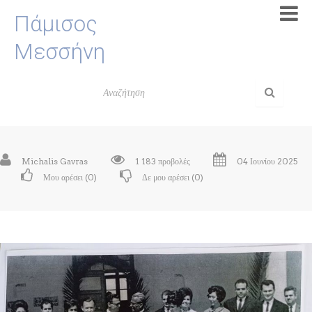
Πάμισος
Μεσσήνη
Michalis Gavras
1 183 προβολές
04 Ιουνίου 2025
Μου αρέσει (
0
)
Δε μου αρέσει (
0
)