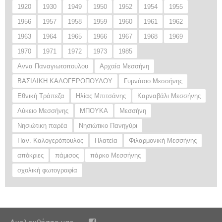
1920
1930
1949
1950
1952
1954
1955
1956
1957
1958
1959
1960
1961
1962
1963
1964
1965
1966
1967
1968
1969
1970
1971
1972
1973
1985
Αννα Παναγιωτοπουλου
Αρχαία Μεσσήνη
ΒΑΣΙΛΙΚΗ ΚΑΛΟΓΕΡΟΠΟΥΛΟΥ
Γυμνάσιο Μεσσήνης
Εθνική Τράπεζα
Ηλίας Μπιτσάνης
Καρναβάλι Μεσσήνης
Λύκειο Μεσσήνης
ΜΠΟΥΚΑ
Μεσσήνη
Νησιώτικη παρέα
Νησιώτικο Πανηγύρι
Παν. Καλογερόπουλος
Πλατεία
Φιλαρμονική Μεσσήνης
απόκριες
πάμισος
πάρκο Μεσσήνης
σχολική φωτογραφία