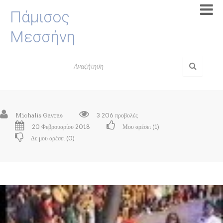
Πάμισος
Μεσσήνη
Michalis Gavras
3 206 προβολές
20 Φεβρουαρίου 2018
Μου αρέσει (
1
)
Δε μου αρέσει (
0
)