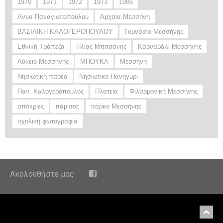
1970
1971
1972
1973
1985
Αννα Παναγιωτοπουλου
Αρχαία Μεσσήνη
ΒΑΣΙΛΙΚΗ ΚΑΛΟΓΕΡΟΠΟΥΛΟΥ
Γυμνάσιο Μεσσήνης
Εθνική Τράπεζα
Ηλίας Μπιτσάνης
Καρναβάλι Μεσσήνης
Λύκειο Μεσσήνης
ΜΠΟΥΚΑ
Μεσσήνη
Νησιώτικη παρέα
Νησιώτικο Πανηγύρι
Παν. Καλογερόπουλος
Πλατεία
Φιλαρμονική Μεσσήνης
απόκριες
πάμισος
πάρκο Μεσσήνης
σχολική φωτογραφία
Ακολουθήστε μας