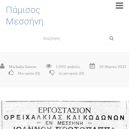
Πάμισος
Μεσσήνη
Michalis Gavras
1 090 προβολές
01 Μαρτίου 2021
Μου αρέσει (
0
)
Δε μου αρέσει (
0
)