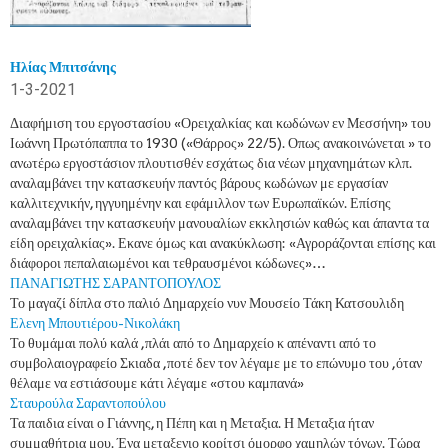
Ηλίας Μπιτσάνης
1-3-2021
Διαφήμιση του εργοστασίου «Ορειχαλκίας και κωδώνων εν Μεσσήνη» του
Ιωάννη Πρωτόπαππα το 1930 («Θάρρος» 22/5). Οπως ανακοινώνεται » το
ανωτέρω εργοστάσιον πλουτισθέν εσχάτως δια νέων μηχανημάτων κλπ.
αναλαμβάνει την κατασκευήν παντός βάρους κωδώνων με εργασίαν
καλλιτεχνικήν, ηγγυημένην και εφάμιλλον των Ευρωπαϊκών. Επίσης
αναλαμβάνει την κατασκευήν μανουαλίων εκκλησιών καθώς και άπαντα τα
είδη ορειχαλκίας». Εκανε όμως και ανακύκλωση: «Αγροράζονται επίσης και
διάφοροι πεπαλαιωμένοι και τεθραυσμένοι κώδωνες»…
ΠΑΝΑΓΙΩΤΗΣ ΣΑΡΑΝΤΟΠΟΥΛΟΣ
Το μαγαζί δίπλα στο παλιό Δημαρχείο νυν Μουσείο Τάκη Κατσουλιδη
Ελενη Μπουτιέρου-Νικολάκη
Το θυμάμαι πολύ καλά ,πλάι από το Δημαρχείο κ απέναντι από το
συμβολαιογραφείο Σκιαδα ,ποτέ δεν τον λέγαμε με το επώνυμο του ,όταν
θέλαμε να εστιάσουμε κάτι λέγαμε «στου καμπανά»
Σταυρούλα Σαραντοπούλου
Τα παιδια είναι ο Γιάννης, η Πέπη και η Μεταξια. Η Μεταξια ήταν
συμμαθήτρια μου. Ένα μεταξενιο κορίτσι όμορφο χαμηλών τόνων. Τώρα