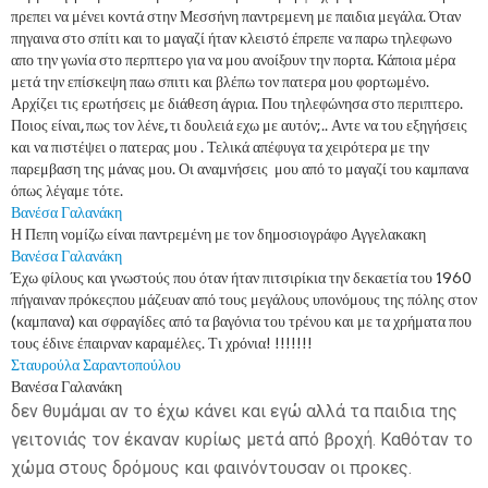
πρεπει να μένει κοντά στην Μεσσήνη παντρεμενη με παιδια μεγάλα. Όταν
πηγαινα στο σπίτι και το μαγαζί ήταν κλειστό έπρεπε να παρω τηλεφωνο
απο την γωνία στο περπτερο για να μου ανοίξουν την πορτα. Κάποια μέρα
μετά την επίσκεψη παω σπιτι και βλέπω τον πατερα μου φορτωμένο.
Αρχίζει τις ερωτήσεις με διάθεση άγρια. Που τηλεφώνησα στο περιπτερο.
Ποιος είναι, πως τον λένε, τι δουλειά εχω με αυτόν;.. Αντε να του εξηγήσεις
και να πιστέψει ο πατερας μου . Τελικά απέφυγα τα χειρότερα με την
παρεμβαση της μάνας μου. Οι αναμνήσεις μου από το μαγαζί του καμπανα
όπως λέγαμε τότε.
Βανέσα Γαλανάκη
Η Πεπη νομίζω είναι παντρεμένη με τον δημοσιογράφο Αγγελακακη
Βανέσα Γαλανάκη
Έχω φίλους και γνωστούς που όταν ήταν πιτσιρίκια την δεκαετία του 1960
πήγαιναν πρόκεςπου μάζευαν από τους μεγάλους υπονόμους της πόλης στον
(καμπανα) και σφραγίδες από τα βαγόνια του τρένου και με τα χρήματα που
τους έδινε έπαιρναν καραμέλες. Τι χρόνια! !!!!!!!
Σταυρούλα Σαραντοπούλου
Βανέσα Γαλανάκη
δεν θυμάμαι αν το έχω κάνει και εγώ αλλά τα παιδια της
γειτονιάς τον έκαναν κυρίως μετά από βροχή. Καθόταν το
χώμα στους δρόμους και φαινόντουσαν οι προκες.