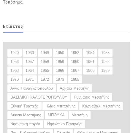
Τοπόσημα
Ετικέτες
1920
1930
1949
1950
1952
1954
1955
1956
1957
1958
1959
1960
1961
1962
1963
1964
1965
1966
1967
1968
1969
1970
1971
1972
1973
1985
Αννα Παναγιωτοπουλου
Αρχαία Μεσσήνη
ΒΑΣΙΛΙΚΗ ΚΑΛΟΓΕΡΟΠΟΥΛΟΥ
Γυμνάσιο Μεσσήνης
Εθνική Τράπεζα
Ηλίας Μπιτσάνης
Καρναβάλι Μεσσήνης
Λύκειο Μεσσήνης
ΜΠΟΥΚΑ
Μεσσήνη
Νησιώτικη παρέα
Νησιώτικο Πανηγύρι
Παν. Καλογερόπουλος
Πλατεία
Φιλαρμονική Μεσσήνης