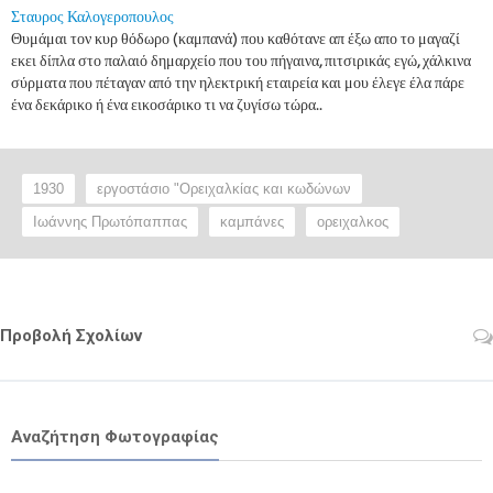
Σταυρος Καλογεροπουλος
Θυμάμαι τον κυρ θόδωρο (καμπανά) που καθότανε απ έξω απο το μαγαζί
εκει δίπλα στο παλαιό δημαρχείο που του πήγαινα, πιτσιρικάς εγώ, χάλκινα
σύρματα που πέταγαν από την ηλεκτρική εταιρεία και μου έλεγε έλα πάρε
ένα δεκάρικο ή ένα εικοσάρικο τι να ζυγίσω τώρα..
1930
εργοστάσιο "Ορειχαλκίας και κωδώνων
Ιωάννης Πρωτόπαππας
καμπάνες
ορειχαλκος
Προβολή Σχολίων
Αναζήτηση Φωτογραφίας