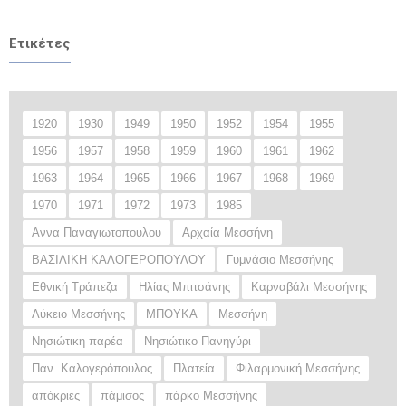
Ετικέτες
1920
1930
1949
1950
1952
1954
1955
1956
1957
1958
1959
1960
1961
1962
1963
1964
1965
1966
1967
1968
1969
1970
1971
1972
1973
1985
Αννα Παναγιωτοπουλου
Αρχαία Μεσσήνη
ΒΑΣΙΛΙΚΗ ΚΑΛΟΓΕΡΟΠΟΥΛΟΥ
Γυμνάσιο Μεσσήνης
Εθνική Τράπεζα
Ηλίας Μπιτσάνης
Καρναβάλι Μεσσήνης
Λύκειο Μεσσήνης
ΜΠΟΥΚΑ
Μεσσήνη
Νησιώτικη παρέα
Νησιώτικο Πανηγύρι
Παν. Καλογερόπουλος
Πλατεία
Φιλαρμονική Μεσσήνης
απόκριες
πάμισος
πάρκο Μεσσήνης