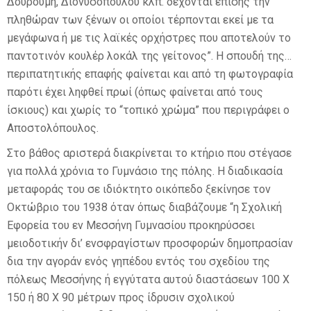
Δουρούμη, Διονυσοπούλου κλπ. δέχονται επίσης την
πληθώραν των ξένων οι οποίοι τέρπονται εκεί με τα
μεγάφωνα ή με τις λαϊκές ορχήστρες που αποτελούν το
παντοτινόν κουλέρ λοκάλ της γείτονος”. Η σπουδή της…
περιπατητικής επαφής φαίνεται και από τη φωτογραφία
παρότι έχει ληφθεί πρωί (όπως φαίνεται από τους
ίσκιους) και χωρίς το “τοπικό χρώμα” που περιγράφει ο
Αποστολόπουλος.
Στο βάθος αριστερά διακρίνεται το κτήριο που στέγασε
για πολλά χρόνια το Γυμνάσιο της πόλης. Η διαδικασία
μεταφοράς του σε ιδιόκτητο οικόπεδο ξεκίνησε τον
Οκτώβριο του 1938 όταν όπως διαβάζουμε “η Σχολική
Εφορεία του εν Μεσσήνη Γυμνασίου προκηρύσσει
μειοδοτικήν δι’ ενσφραγίστων προσφορών δημοπρασίαν
δια την αγοράν ενός γηπέδου εντός του σχεδίου της
πόλεως Μεσσήνης ή εγγύτατα αυτού διαστάσεων 100 Χ
150 ή 80 Χ 90 μέτρων προς ίδρυσιν σχολικού