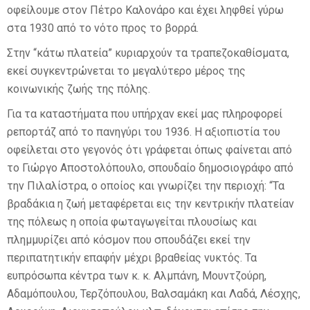
οφείλουμε στον Πέτρο Καλονάρο και έχει ληφθεί γύρω
στα 1930 από το νότο προς το βορρά.
Στην “κάτω πλατεία” κυριαρχούν τα τραπεζοκαθίσματα,
εκεί συγκεντρώνεται το μεγαλύτερο μέρος της
κοινωνικής ζωής της πόλης.
Για τα καταστήματα που υπήρχαν εκεί μας πληροφορεί
ρεπορτάζ από το πανηγύρι του 1936. Η αξιοπιστία του
οφείλεται στο γεγονός ότι γράφεται όπως φαίνεται από
το Γιώργο Αποστολόπουλο, σπουδαίο δημοσιογράφο από
την Πιλαλίστρα, ο οποίος και γνωρίζει την περιοχή: “Τα
βραδάκια η ζωή μεταφέρεται εις την κεντρικήν πλατείαν
της πόλεως η οποία φωταγωγείται πλουσίως και
πλημμυρίζει από κόσμον που σπουδάζει εκεί την
περιπατητικήν επαφήν μέχρι βραθείας νυκτός. Τα
ευπρόσωπα κέντρα των κ. κ. Αλμπάνη, Μουντζούρη,
Αδαμόπουλου, Τερζόπουλου, Βαλσαμάκη και Λαδά, Λέσχης,