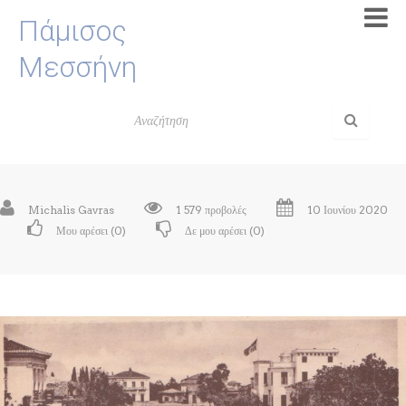
Πάμισος
Μεσσήνη
Michalis Gavras
1 579 προβολές
10 Ιουνίου 2020
Μου αρέσει (
0
)
Δε μου αρέσει (
0
)