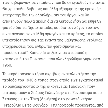
των κηδεμόνων των παιδιών που θα στεγασθούν εις αυτό.
Θα χρειασθεί βεβαίως και άλλη εξόρμησις της ερανικής
επιτροπής δια την ολοκλήρωσιν του έργου και θα
απαιτηθούν πολλά ακόμη δια να λειτουργήση ως κυψέλη
φωτός δια τα Νησιοτόπαιδα, και δια τον λόγον τούτον,
είναι αναγκαίον να έλθη αρωγόν και το κράτος, το οποίον
υπεκατέστησαν εις τας έναντι της μαθητιώσης νεολαίας
υποχρεώσεις του, άνθρωποι φωτισμένοι και
προοδευτικοί”. Κάπως έτσι ξεκίνησε σταδιακά η
κατασκευή του Γυμνασίου που ολοκληρώθηκε γύρω στα
1960.
Το μικρό ισόγειο κτήριο ακριβώς ανατολικά ήταν την
περίοδο του 1930 ο τόπος στον οποίο είχε εγκατασταθεί
το ορυζοεργοστάσιο της οικογένειας Γαλανάκη, πριν
μετακομίσουν ο Σπύρος Γαλανάκης στο Συνοικισμό και ο
Σταύρος με την Τάκη (Δημήτρη) στο γνωστό κτήριο
Πετρούλια με το φουγάρο. Η πληροφορία προέρχεται από