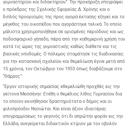
γυμναστηρίου και διδακτηρίου”. Την προκήρυξη υπογράφει
ο πρόεδρος της Σχολικής Εφορείας Δ. Χρόνης και ο
διπλός προορισμός της προς αγορά έκτασης εξηγεί και το
μέγεθος του οικοπέδου που αγοράστηκε τελικά. Το οποίο
μάλιστα χρησιμοποιήθηκε σε ορισμένες περιόδους και ως
ποδοσφαιρικό γήπεδο, πέρα από την καθημερινή χρήση του
κατά τις ώρες της γυμναστικής καθώς διέθετε και τις
βασικές υποδομές. Ο πόλεμος σταμάτησε τις διαδικασίες
για την κατασκευή σχολείου και θεμελίωση έγινε μετά από
15 χρόνια, τον Οκτώβριο του 1953 όπως διαβάζουμε στο
“Θάρρος”:
“Εργον ιστορικής σημασίας εθεμελιώθη προχθές εις την
γείτονα Μεσσήνην: Ετέθη ο θεμέλιος λίθος Γυμνασίου δια
το οποίον εκινήθησαν δραστηριότατα ο δήμος και οι
φιλοπρόοδοι Νησιώται. Και είναι άξιον ιδιαιτέρας
υπογραμμίσεως το γεγονός ότι δι απρώτην φοράν εις την
Ελλάδα, ανεγείρεται διδακτικόν κτίριον με τον οβολόν