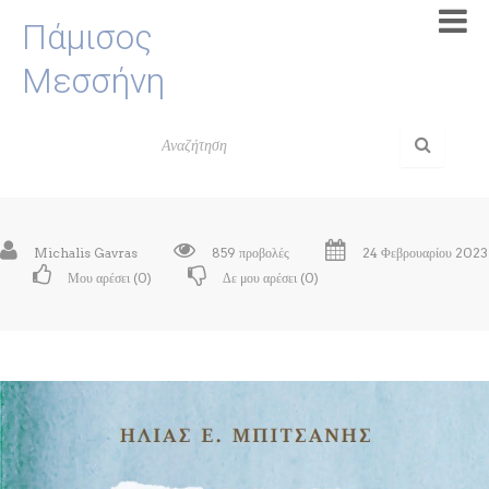
Πάμισος
Μεσσήνη
Michalis Gavras
859 προβολές
24 Φεβρουαρίου 2023
Μου αρέσει (
0
)
Δε μου αρέσει (
0
)