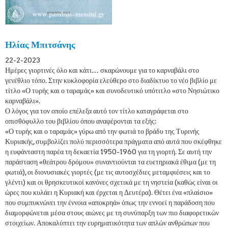
Ηλίας Μπιτσάνης
22-2-2023
Ημέρες γιορτινές όλο και κάτι… σκαρώνουμε για το καρναβάλι στο
γενέθλιο τόπο. Στην κυκλοφορία ελεύθερο στο διαδίκτυο το νέο βιβλίο με
τίτλο «Ο τυρής και ο ταραμάς» και συνοδευτικό υπότιτλο «στο Νησιώτικο
καρναβάλι».
Ο λόγος για τον οποίο επέλεξα αυτό τον τίτλο καταγράφεται στο
οπισθόφυλλο του βιβλίου όπου αναφέρονται τα εξής:
«Ο τυρής και ο ταραμάς» γύρω από την φωτιά το βράδυ της Τυρινής
Κυριακής, συμβολίζει πολύ περισσότερα πράγματα από αυτά που σκέφθηκε
η ευφάνταστη παρέα τη δεκαετία 1950-1960 για τη γιορτή. Σε αυτή την
παράσταση «θεάτρου δρόμου» συναντιούνται τα ευετηριακά έθιμα (με τη
φωτιά), οι διονυσιακές γιορτές (με τις αυτοσχέδιες μεταμφιέσεις και το
γλέντι) και οι θρησκευτικοί κανόνες σχετικά με τη νηστεία (καθώς είναι οι
ώρες που κυλάει η Κυριακή και έρχεται η Δευτέρα). Θέτει ένα «πλαίσιο»
που συμπυκνώνει την έννοια «αποκρηά» όπως την εννοεί η παράδοση που
διαμορφώνεται μέσα στους αιώνες με τη συνύπαρξη των πιο διαφορετικών
στοιχείων. Αποκαλύπτει την ευρηματικότητα των απλών ανθρώπων που