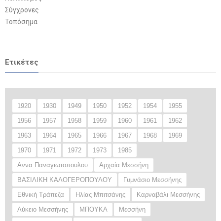
Σύγχρονες
Τοπόσημα
Ετικέτες
1920
1930
1949
1950
1952
1954
1955
1956
1957
1958
1959
1960
1961
1962
1963
1964
1965
1966
1967
1968
1969
1970
1971
1972
1973
1985
Αννα Παναγιωτοπουλου
Αρχαία Μεσσήνη
ΒΑΣΙΛΙΚΗ ΚΑΛΟΓΕΡΟΠΟΥΛΟΥ
Γυμνάσιο Μεσσήνης
Εθνική Τράπεζα
Ηλίας Μπιτσάνης
Καρναβάλι Μεσσήνης
Λύκειο Μεσσήνης
ΜΠΟΥΚΑ
Μεσσήνη