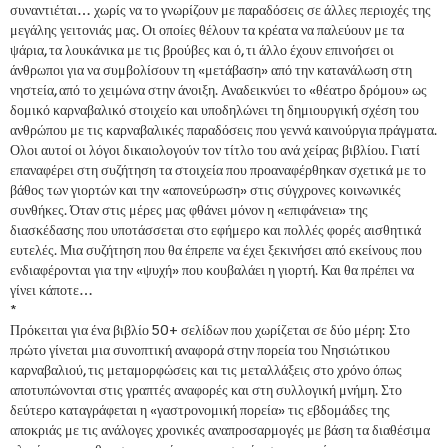
συναντιέται… χωρίς να το γνωρίζουν με παραδόσεις σε άλλες περιοχές της
μεγάλης γειτονιάς μας. Οι οποίες θέλουν τα κρέατα να παλεύουν με τα
ψάρια, τα λουκάνικα με τις βρούβες και ό, τι άλλο έχουν επινοήσει οι
άνθρωποι για να συμβολίσουν τη «μετάβαση» από την κατανάλωση στη
νηστεία, από το χειμώνα στην άνοιξη. Αναδεικνύει το «θέατρο δρόμου» ως
δομικό καρναβαλικό στοιχείο και υποδηλώνει τη δημιουργική σχέση του
ανθρώπου με τις καρναβαλικές παραδόσεις που γεννά καινούργια πράγματα.
Ολοι αυτοί οι λόγοι δικαιολογούν τον τίτλο του ανά χείρας βιβλίου. Γιατί
επαναφέρει στη συζήτηση τα στοιχεία που προαναφέρθηκαν σχετικά με το
βάθος των γιορτών και την «απονεύρωση» στις σύγχρονες κοινωνικές
συνθήκες. Όταν στις μέρες μας φθάνει μόνον η «επιφάνεια» της
διασκέδασης που υποτάσσεται στο εφήμερο και πολλές φορές αισθητικά
ευτελές. Μια συζήτηση που θα έπρεπε να έχει ξεκινήσει από εκείνους που
ενδιαφέρονται για την «ψυχή» που κουβαλάει η γιορτή. Και θα πρέπει να
γίνει κάποτε…
*
Πρόκειται για ένα βιβλίο 50+ σελίδων που χωρίζεται σε δύο μέρη: Στο
πρώτο γίνεται μια συνοπτική αναφορά στην πορεία του Νησιώτικου
καρναβαλιού, τις μεταμορφώσεις και τις μεταλλάξεις στο χρόνο όπως
αποτυπώνονται στις γραπτές αναφορές και στη συλλογική μνήμη. Στο
δεύτερο καταγράφεται η «γαστρονομική πορεία» τις εβδομάδες της
αποκριάς με τις ανάλογες χρονικές αναπροσαρμογές με βάση τα διαθέσιμα