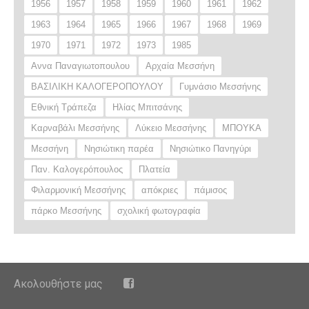
1956
1957
1958
1959
1960
1961
1962
1963
1964
1965
1966
1967
1968
1969
1970
1971
1972
1973
1985
Αννα Παναγιωτοπουλου
Αρχαία Μεσσήνη
ΒΑΣΙΛΙΚΗ ΚΑΛΟΓΕΡΟΠΟΥΛΟΥ
Γυμνάσιο Μεσσήνης
Εθνική Τράπεζα
Ηλίας Μπιτσάνης
Καρναβάλι Μεσσήνης
Λύκειο Μεσσήνης
ΜΠΟΥΚΑ
Μεσσήνη
Νησιώτικη παρέα
Νησιώτικο Πανηγύρι
Παν. Καλογερόπουλος
Πλατεία
Φιλαρμονική Μεσσήνης
απόκριες
πάμισος
πάρκο Μεσσήνης
σχολική φωτογραφία
Ακολουθήστε μας