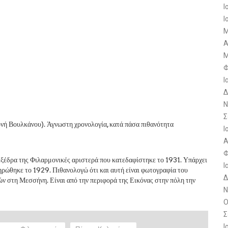
Ι
Ι
Μ
Α
Μ
Φ
Ι
Δ
Ν
Σ
ονή Βουλκάνου). Άγνωστη χρονολογία, κατά πάσα πιθανότητα
Ι
Α
Φ
εξέδρα της Φιλαρμονικές αριστερά που κατεδαφίστηκε το 1931. Υπάρχει
Ι
ηρώθηκε το 1929. Πιθανολογώ ότι και αυτή είναι φωτογραφία του
Δ
 στη Μεσσήνη. Είναι από την περιφορά της Εικόνας στην πόλη την
Ν
Ο
Σ
Ι