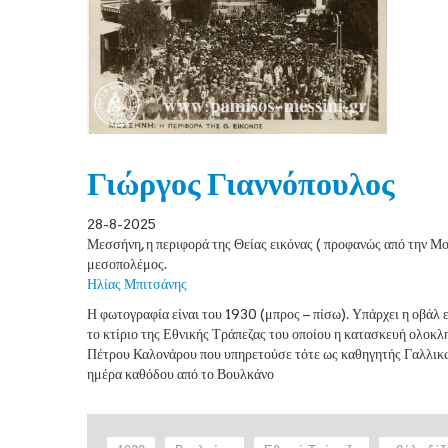
Γιώργος Γιαννόπουλος
28-8-2025
Μεσσήνη, η περιφορά της Θείας εικόνας ( προφανώς από την Μ
μεσοπολέμος.
Ηλίας Μπιτσάνης
Η φωτογραφία είναι του 1930 (μπρος – πίσω). Υπάρχει η οβάλ 
το κτίριο της Εθνικής Τράπεζας του οποίου η κατασκευή ολοκλ
Πέτρου Καλονάρου που υπηρετούσε τότε ως καθηγητής Γαλλικών
ημέρα καθόδου από το Βουλκάνο