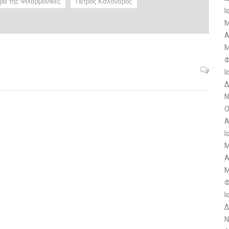
ρα της Φιλαρμονικές
Πέτρος Καλονάρος
Ι
Μ
Α
Μ
Φ
Ι
Δ
Ν
Ο
Α
Ι
Μ
Α
Μ
Φ
Ι
Δ
Ν