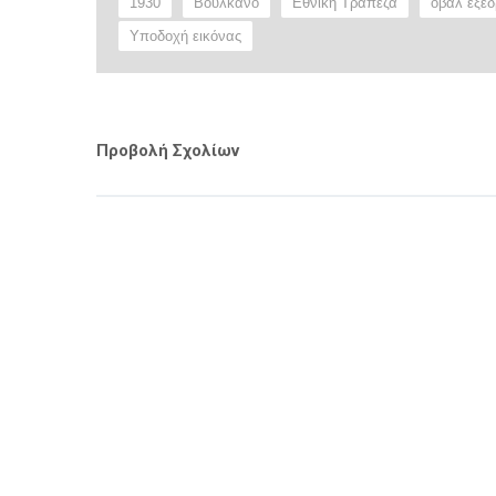
1930
Βουλκάνο
Εθνική Τράπεζα
οβάλ εξέδ
Υποδοχή εικόνας
Προβολή Σχολίων