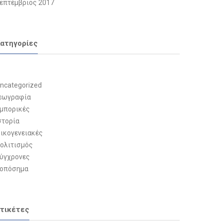
επτέμβριος 2017
ατηγορίες
ncategorized
εωγραφία
μπορικές
στορία
ικογενειακές
ολιτισμός
ύγχρονες
οπόσημα
τικέτες