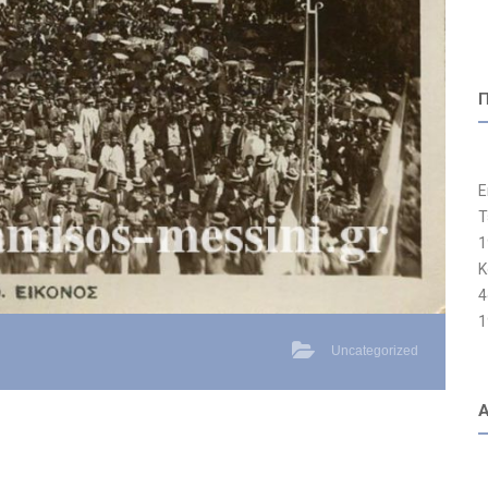
Ε
Τ
1
Κ
4
1
Uncategorized
Α