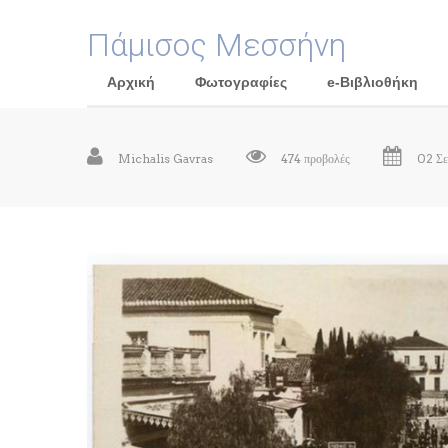
Πάμισος Μεσσήνη
Αρχική
Φωτογραφίες
e-Βιβλιοθήκη
Michalis Gavras
474 προβολές
02 Σε