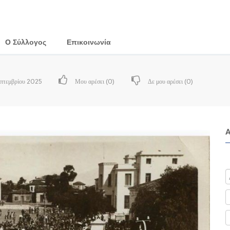
Ο Σύλλογος
Επικοινωνία
πτεμβρίου 2025
Μου αρέσει (
0
)
Δε μου αρέσει (
0
)
Α