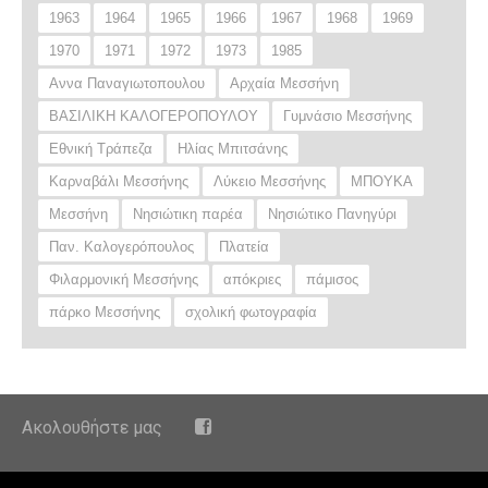
1963
1964
1965
1966
1967
1968
1969
1970
1971
1972
1973
1985
Αννα Παναγιωτοπουλου
Αρχαία Μεσσήνη
ΒΑΣΙΛΙΚΗ ΚΑΛΟΓΕΡΟΠΟΥΛΟΥ
Γυμνάσιο Μεσσήνης
Εθνική Τράπεζα
Ηλίας Μπιτσάνης
Καρναβάλι Μεσσήνης
Λύκειο Μεσσήνης
ΜΠΟΥΚΑ
Μεσσήνη
Νησιώτικη παρέα
Νησιώτικο Πανηγύρι
Παν. Καλογερόπουλος
Πλατεία
Φιλαρμονική Μεσσήνης
απόκριες
πάμισος
πάρκο Μεσσήνης
σχολική φωτογραφία
Ακολουθήστε μας